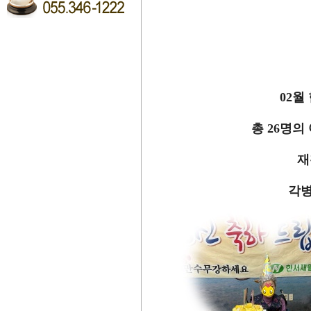
02월
총 26명의
재
각병