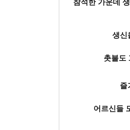
참석한 가운데 생
생신
촛불도 
즐
어르신들 