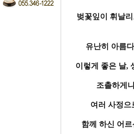
벚꽃잎이 휘날리
유난히 아름다
이렇게 좋은 날,
조촐하게나
여러 사정으
함께 하신 어르