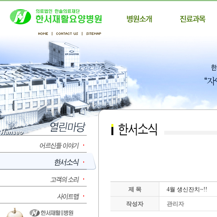
제 목
4월 생신잔치~!!
작성자
관리자