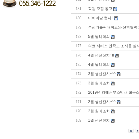
181
직원 모집 공고
180
어버이날 행사!!
179
부산가톨릭대학교와 산학협력
178
5월 월례회의
177
의료 서비스 만족도 조사를 실시
176
4월 생신잔치~!!
175
4월 월례회의
174
3월 생신잔치~^^
173
3월 월례조회
172
2019년 김해서부소방서 합동
171
2월 생신잔치~^^
170
2월 월례조회
169
1월 생신잔치