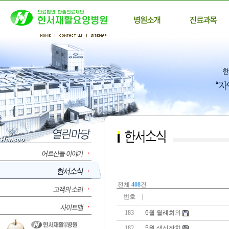
전체
408
건
번호
183
6월 월례회의
182
5월 생신잔치