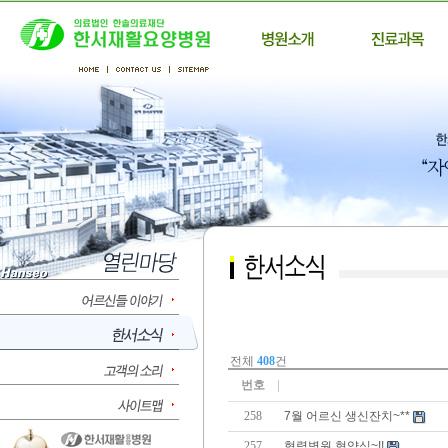
전체
408
건
번호
258
7월 어르신 생신잔치~**
257
협력병원 협약식~!!