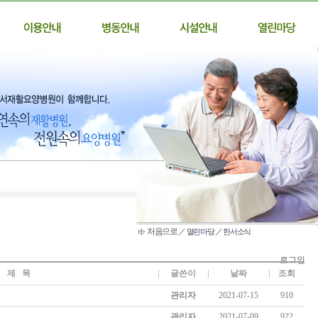
처음으로
／ 열린마당 ／ 한서소식
로그인
제 목
글쓴이
날짜
조회
관리자
2021-07-15
910
관리자
2021-07-09
922